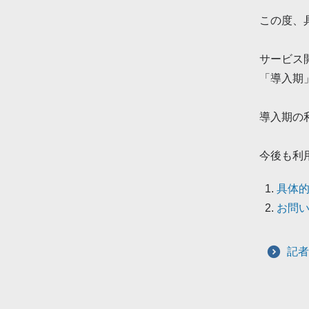
この度、
サービス
「導入期
導入期の
今後も利
具体
お問
記者