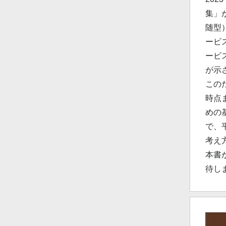
集」
随型
ービ
ービ
が示
この
時点
めの
で、
考え
本書
待し