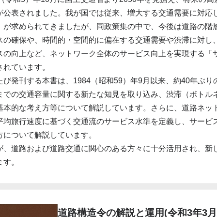
が公表されました。我が国では従来、増大する交通需要に対応
）が求められてきましたが、同政策集の中で、今後は道路の階
スの確保や、時間的・空間的に偏在する交通需要や渋滞に対し
スの向上など、ネットワーク全体のサービス向上を実現する「
されています。
たび発刊する本書は、1984（昭和59）年9月以来、約40年
までの交通容量に関する新たな知見を取り込み、渋滞（ボトル
基本的な考え方等について解説しています。さらに、道路ネッ
平均旅行速度に基づく交通流のサービス水準を定義し、サービ
方について解説しています。
が、道路および道路交通に関心のある方々に十分活用され、新
ます。
道路構造令の解説と運用(令和3年3月