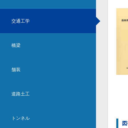
交通工学
橋梁
舗装
道路土工
トンネル
図