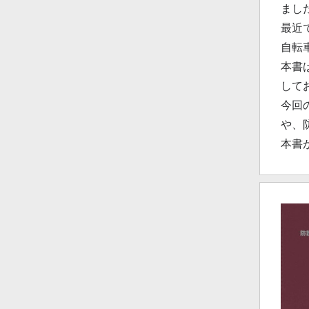
まし
最近
自転
本書
して
今回
や、
本書