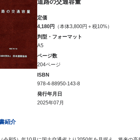
道路の交通容量
定価
4,180円
（本体3,800円＋税10%）
判型・フォーマット
A5
ページ数
204ページ
ISBN
978-4-88950-143-8
発行年月日
2025年07月
書紹介
23（令和5）年10月に国土交通省より2050年を見据え、将来の高