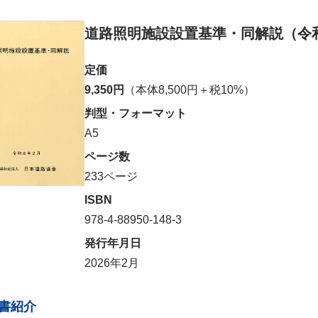
道路照明施設設置基準・同解説（令
定価
9,350円
（本体8,500円＋税10%）
判型・フォーマット
A5
ページ数
233ページ
ISBN
978-4-88950-148-3
発行年月日
2026年2月
書紹介