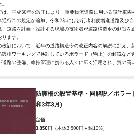
た。
では、平成30年の改正により、重要物流道路に用いる設計車両
車通行帯の規定が追加、令和2年には歩行者利便増進道路及び
は、道路を計画・設計する現場の技術者が道路構造令の趣旨を
おります。
の改訂において、近年の道路構造令の改正内容の解説に加え、
防護柵ワーキングで検討しているボラード（駒止）の解説など
が道路の整備、維持管理に携わる人々に広く活用され、質の高
防護柵の設置基準・同解説／ボラード
和3年3月)
定価
3,850円
（本体3,500円＋税10%）