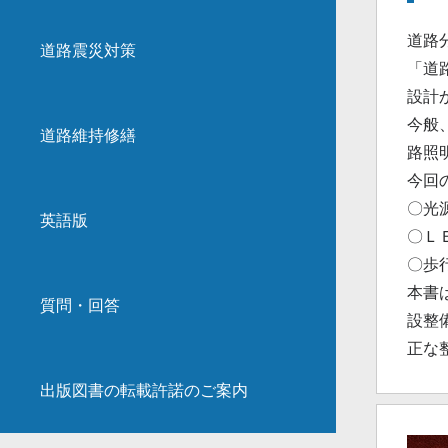
道路
道路震災対策
「道
設計
今般
道路維持修繕
路照
今回
〇光
英語版
〇Ｌ
〇歩
本書
質問・回答
設整
正な
出版図書の転載許諾のご案内