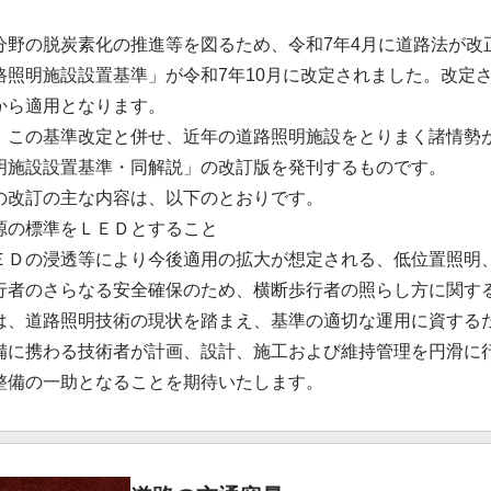
分野の脱炭素化の推進等を図るため、令和7年4月に道路法が改
路照明施設設置基準」が令和7年10月に改定されました。改定
から適用となります。
、この基準改定と併せ、近年の道路照明施設をとりまく諸情勢が
明施設設置基準・同解説」の改訂版を発刊するものです。
の改訂の主な内容は、以下のとおりです。
源の標準をＬＥＤとすること
ＥＤの浸透等により今後適用の拡大が想定される、低位置照明
行者のさらなる安全確保のため、横断歩行者の照らし方に関す
は、道路照明技術の現状を踏まえ、基準の適切な運用に資する
備に携わる技術者が計画、設計、施工および維持管理を円滑に
整備の一助となることを期待いたします。