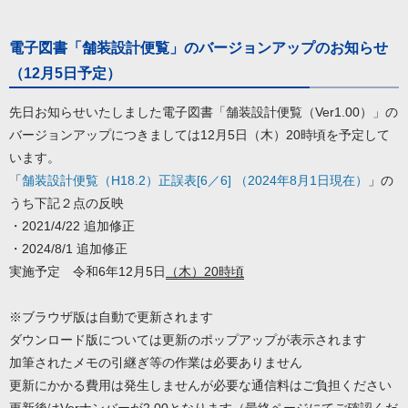
電子図書「舗装設計便覧」のバージョンアップのお知らせ
（12月5日予定）
先日お知らせいたしました電子図書「舗装設計便覧（Ver1.00）」の
バージョンアップにつきましては12月5日（木）20時頃を予定して
います。
「
舗装設計便覧（H18.2）正誤表[6／6] （2024年8月1日現在）
」の
うち下記２点の反映
・2021/4/22 追加修正
・2024/8/1 追加修正
実施予定 令和6年12月5日
（木）20時頃
※ブラウザ版は自動で更新されます
ダウンロード版については更新のポップアップが表示されます
加筆されたメモの引継ぎ等の作業は必要ありません
更新にかかる費用は発生しませんが必要な通信料はご負担ください
更新後はVerナンバーが2.00となります（最終ページにてご確認くだ