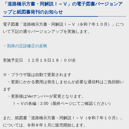
「道路橋示方書・同解説Ⅰ～Ⅴ」の電子図書バージョンア
ップと紙図書発刊のお知らせ
電子図書「道路橋示方書・同解説Ⅰ～Ⅴ（令和７年１０月）」につ
いて下記の通りバージョンアップを実施します。
・
別添の正誤修正の反映
実施予定日 １２月１９日１８：００頃
※・ブラウザ版は自動で更新されます
・更新にかかる費用は発生しませんが必要な通信料はご負担願い
ます
・更新後はVerナンバーが変更となります。
Ⅰ～Ⅴの各編：2.00（最終ページにてご確認ください）
また、紙図書「道路橋示方書・同解説Ⅰ～Ⅴ（令和７年１０月）」
については、令和８年１月に販売開始します。